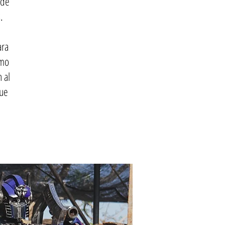
 de
.
ara
omo
 al
que