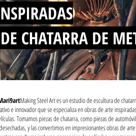
INSPIRADAS
 DE CHATARRA DE ME
Mari9art
Making Steel Art es un estudio de escultura de chatar
ativo e innovador que se especializa en obras de arte inspirada
lículas. Tomamos piezas de chatarra, como piezas de automóvi
desechadas, y las convertimos en impresionantes obras de arte