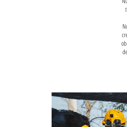
Nu
No
cr
ob
de