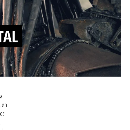
TAL
ra
s en
les
.