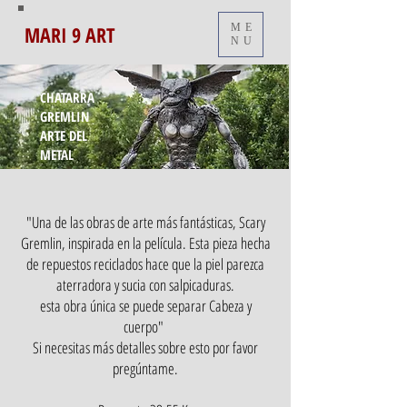
MARI 9 ART
ME
NU
CHATARRA
GREMLIN
ARTE DEL
METAL
"Una de las obras de arte más fantásticas, Scary
Gremlin, inspirada en la película. Esta pieza hecha
de repuestos reciclados hace que la piel parezca
aterradora y sucia con salpicaduras.
esta obra única se puede separar Cabeza y
cuerpo"
Si necesitas más detalles sobre esto por favor
pregúntame.