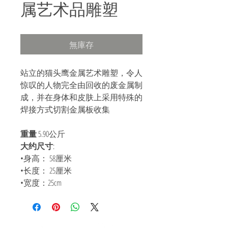
属艺术品雕塑
無庫存
站立的猫头鹰金属艺术雕塑，令人
惊叹的人物完全由回收的废金属制
成，并在身体和皮肤上采用特殊的
焊接方式切割金属板收集
重量
5.90公斤
大约尺寸
:
•身高： 58厘米
•长度： 25厘米
•宽度：25cm