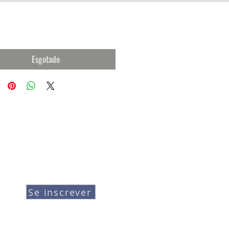
Esgotado
Se inscrever
Junte-se à lista de e-mail para receber
atualizações