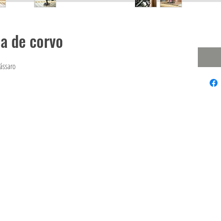
ta de corvo
pássaro
62/123 BANGYAICITY, BANGYAI, NONTHABUREE, 11140 TAILÂNDIA
E-mail :
finesolidart@gmail.com
Tel:
(+66)086-380-3215
©2021 MARI9ART