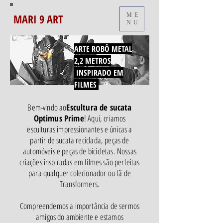
MARI 9 ART
ME
NU
ARTE ROBÔ METAL
2,2 METROS
INSPIRADO EM
FILMES
Bem-vindo ao
Escultura de sucata
Optimus Prime
! Aqui, criamos
esculturas impressionantes e únicas a
partir de sucata reciclada, peças de
automóveis e peças de bicicletas. Nossas
criações inspiradas em filmes são perfeitas
para qualquer colecionador ou fã de
Transformers.
Compreendemos a importância de sermos
amigos do ambiente e estamos