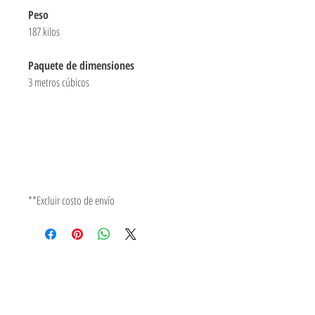
Peso
187 kilos
Paquete de dimensiones
3 metros cúbicos
**Excluir costo de envío
62/123 BANGYAICITY, BANGYAI, NONTHABUREE, 11140 TAILANDIA
Correo electrónico :fine
soli
dart@gmail.com
Tel:(+66)086-380-3215