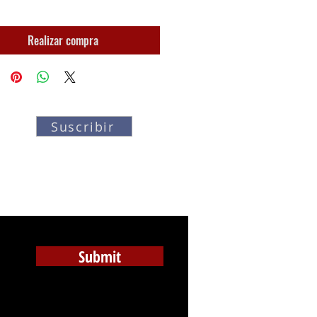
Realizar compra
Suscribir
Únase a la lista de correo para recibir
actualizaciones
sobre nuevas esculturas
Submit