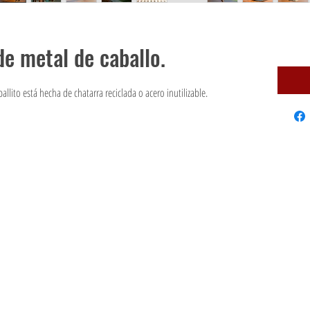
de metal de caballo.
llito está hecha de chatarra reciclada o acero inutilizable.
62/123 BANGYAICITY, BANGYAI, NONTHABUREE, 11140 TAILANDIA
Correo electrónico :fine
soli
dart@gmail.com
Tel:(+66)086-380-
3215
©2021 MARI9ART