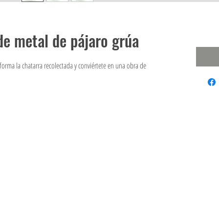
de metal de pájaro grúa
nsforma la chatarra recolectada y conviértete en una obra de
62/123 BANGYAICITY, BANGYAI, NONTHABUREE, 11140 TAILANDIA
Correo electrónico :fine
soli
dart@gmail.com
Tel:(+66)086-380-