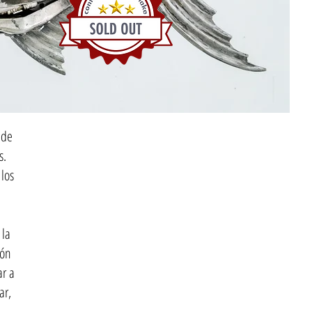
 de
s.
los
 la
ión
ar a
ar,