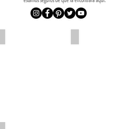
Seabass fish
Tuna fish