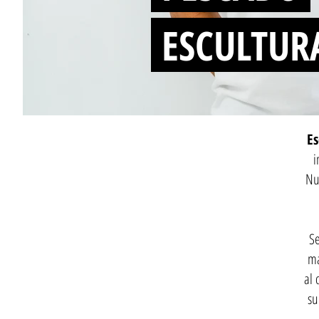
ESCULTUR
Es
i
Nu
Se
má
al 
su