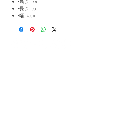
•高さ: 75cm
•長さ: 60cm
•幅: 40cm
62/123 BANGYAICITY, Bangyai, Nonthaburi, 11140 THAILAND
Eメール ：
Finesolidart@gmail.com
電話番号 :(+66)086-380-3215
©2021 マリ9アート
アップデートを受信するに
購読する
はメールリストに参加して
ください
新しい彫刻について
Contact Us