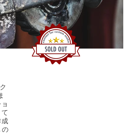
イク
ま
ショ
して
作成
もの