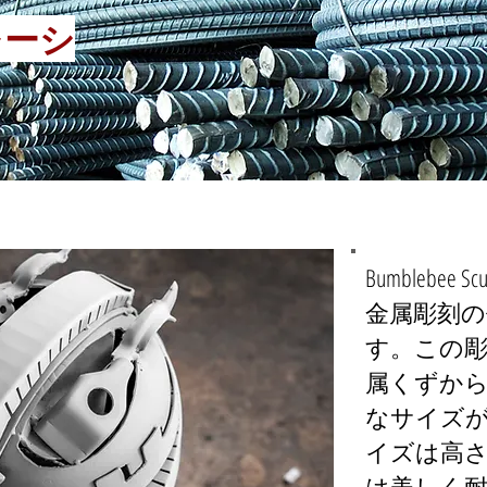
レーシ
Bumblebee
金属彫刻
す。この
属くずか
なサイズ
イズは高さ 
は美しく