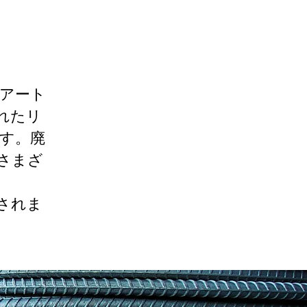
アート
れたリ
す。廃
さまざ
されま