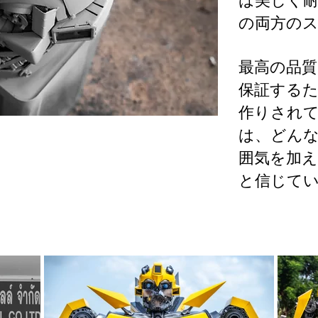
の両方の
最高の品
保証する
作りされ
は、どん
囲気を加
と信じて