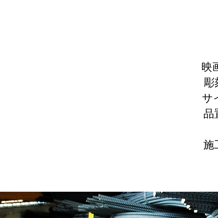
映
彫
サ
品
施