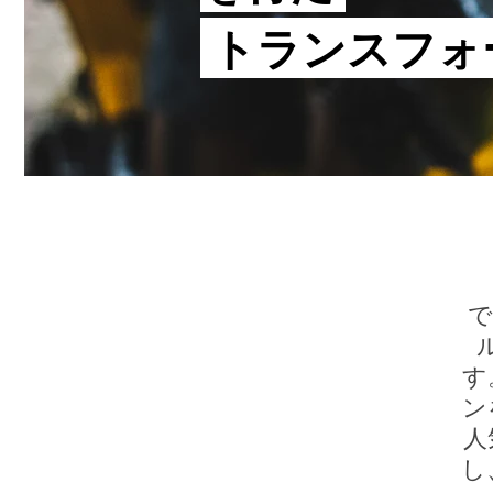
トランスフォ
す
ン
人
し