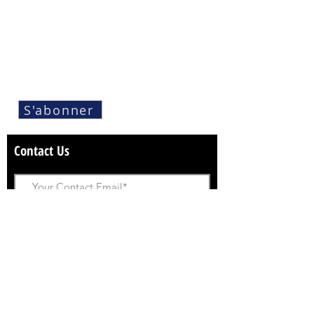
62/123 BANGYAICITY, BANGYAI, NONTHABUREE, 11140 THAÏLANDE
E-mail :
finesolidart@gmail.com
Tél :
(+66)086-380-3215
©2021 MARI9ART
Rejoignez la liste de diffusion pour
S'abonner
recevoir des mises à jour
sur les nouvelles Sculptures
Contact Us