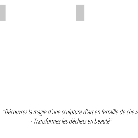
Horse head 2014
Horse head 2013
Horse
Horse
head
head
scrap
scrap
metal
metal
sculpture
sculpture
"Découvrez la magie d'une sculpture d'art en ferraille de cheva
- Transformez les déchets en beauté"