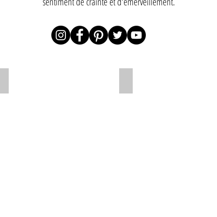
sentiment de crainte et d'émerveillement.
Horse head 2020
Horse head 2019
Horse
head
scrap
metal
sculpture