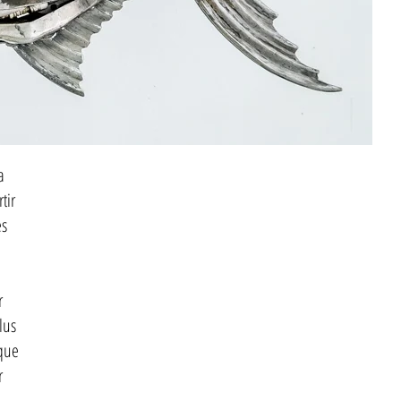
a
tir
es
r
lus
ique
r