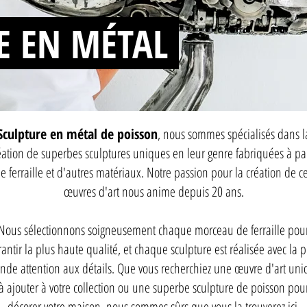
E EN MÉTAL
Sculpture en métal de poisson
, nous sommes spécialisés dans l
éation de superbes sculptures uniques en leur genre fabriquées à par
e ferraille et d'autres matériaux. Notre passion pour la création de c
œuvres d'art nous anime depuis 20 ans.
Nous sélectionnons soigneusement chaque morceau de ferraille pou
rantir la plus haute qualité, et chaque sculpture est réalisée avec la p
nde attention aux détails. Que vous recherchiez une œuvre d'art un
à ajouter à votre collection ou une superbe sculpture de poisson pou
décorer votre maison, nous sommes sûrs que vous la trouverez ici.