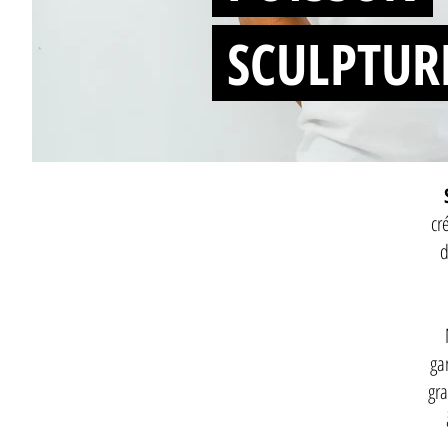
SCULPTUR
cr
d
ga
gra