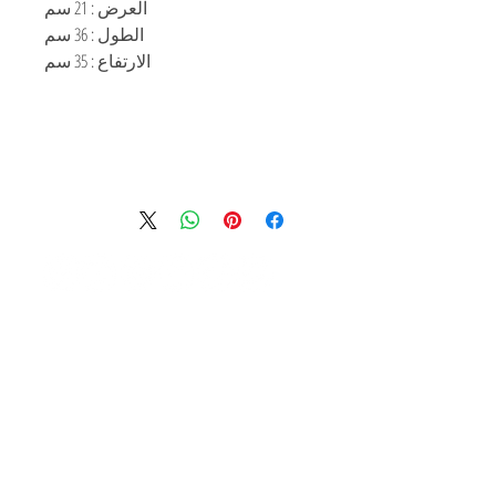
العرض : 21 سم
الطول : 36 سم
الارتفاع : 35 سم
62/123 بانجياسيتي، بانجياي، نونثابوري، 11140 تايلاند
(+66)086-380-3215
&نبسب;الهاتف :
Finesolidart@gmail.com
بريد إلكتروني :
©2021 MARI9ART
انضم إلى قائمة البريد لتلقي
يشترك
التحديثات
على منحوتات جديدة
Contact Us