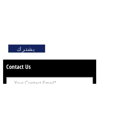
62/123 بانجياسيتي، بانجياي، نونثابوري، 11140 تايلاند
(+66)086-380-3215
&نبسب;الهاتف :
Finesolidart@gmail.com
بريد إلكتروني :
©2021 MARI9ART
انضم إلى قائمة البريد لتلقي
يشترك
التحديثات
على منحوتات جديدة
Contact Us