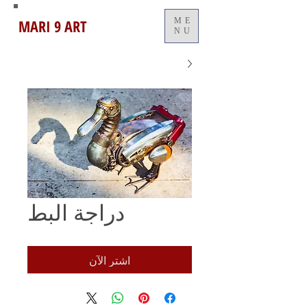
MARI 9 ART
ME
NU
دراجة البط
اشترِ الآن