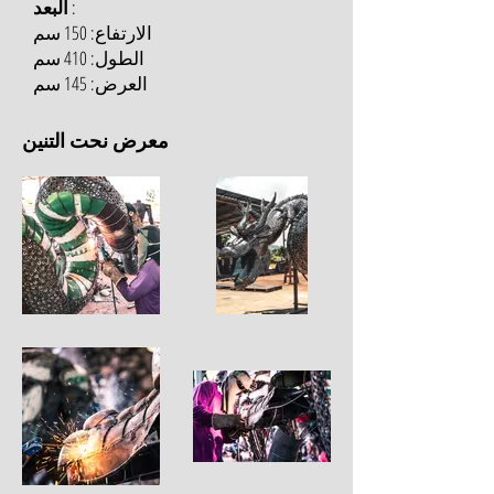
:
البعد
الارتفاع: 150 سم
الطول: 410 سم
العرض: 145 سم
معرض نحت التنين