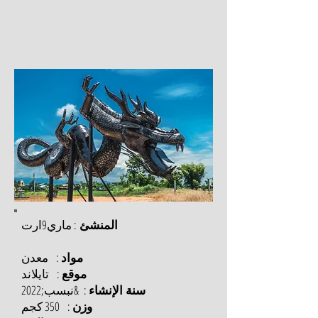
: ماري9ارت
المنشئ
مواد
: معدن
موقع
: تايلاند
سنة الإنشاء
: &نبسب;2022
وزن
: 350 كجم